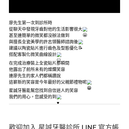
廖先生第一次到診所時
從聊天中發現牙齒對他的生活影響很大
甚至連簡單的微笑都沒辦法做到
與擅長全瓷美學的許志領醫師諮詢後
建議以陶瓷貼片進行齒色及型態優化
搭配客製化微笑曲線設計
在完成治療裝上全瓷貼片那瞬間
他露出了前所未有的燦爛笑容
連廖先生的家人們都稱讚說
這嶄新的笑容是今年最好的父親節禮物呢
星誠牙醫能幫您找到自信迷人的笑容
我們的用心，您感受的到
歡迎加入 星誠牙醫診所 LINE 官方帳