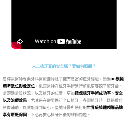
人工植牙真的安全嗎？要如何照顧？
曾梓豪醫師專業牙科醫療團隊除了擁有豐富的植牙經驗，透過
3D模擬
精準數位影像定位
，能讓醫師在植牙手術進行前能更客觀了解牙齒、
骨頭跟骨質狀況，以及植牙的位置，更加
確保植牙手術成功率、安全
以及治療效果
，尤其是在需要進行全口植牙、多顆植牙時，透過數位
影像輔助，風險能降到最小。星誠牙醫所使用的
世界級植體領導品牌
享有原廠保固
，不必再擔心植牙日後的維修問題。