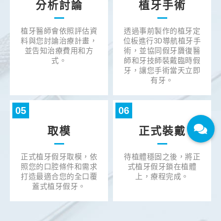
分析討論
植牙手術
植牙醫師會依照評估資
透過事前製作的植牙定
料與您討論治療計畫，
位板進行3D導航植牙手
並告知治療費用和方
術，並協同假牙贗復醫
式。
師和牙技師裝戴臨時假
牙，讓您手術當天立即
有牙。
05
06
取模
正式裝戴
正式植牙假牙取模，依
待植體穩固之後，將正
照您的口腔條件和需求
式植牙假牙鎖在植體
打造最適合您的全口覆
上，療程完成。
蓋式植牙假牙。