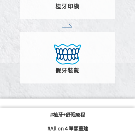
植牙印模
假牙裝戴
#植牙+舒眠療程
#All on 4 單顎重建