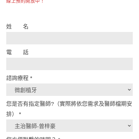
線上預約開放中！
Contact
姓 名
Us
電 話
諮詢療程
*
諮
您是否有指定醫師?（實際將依您需求及醫師檔期安
詢
排）
*
療
程