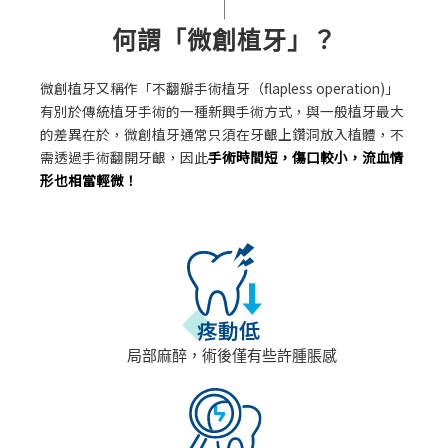
何謂「微創植牙」？
微創植牙又稱作「不翻瓣手術植牙（flapless operation)」
有別於傳統植牙手術的一種新興手術方式，與一般植牙最大
的差異在於，微創植牙通常只須在牙齦上鑽洞放入植體，不
需透過手術翻開牙齦，因此
手術時間短，傷口較小，流血情
形也相當輕微！
疼動低
局部麻醉，術後僅有些許腫脹感