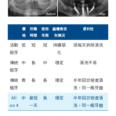
價
所需
使用
齒槽骨流
便利性
格
時間
年限
失情況
活動
低
短
短
持續惡
須每天拆除清洗
假牙
化
傳統
中
長
中
穩定
清洗不易
假牙
傳統
貴
長
長
穩定
半年回診檢查清
植牙
洗，同一般牙齒
All
中
最短
長
穩定
半年回診檢查清
on 4
一天
洗，同一般牙齒