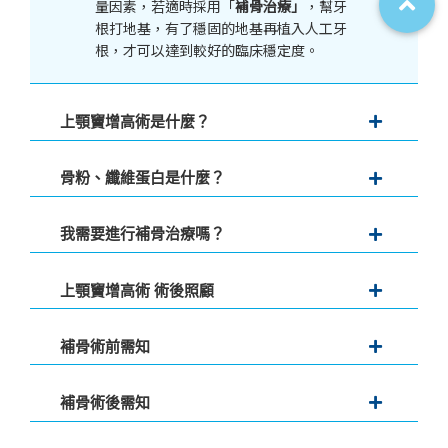
量因素，若適時採用「
補骨治療」
，幫牙
根打地基，有了穩固的地基再植入人工牙
根，才可以達到較好的臨床穩定度。
上顎竇增高術是什麼？
上顎竇增高術主要是需要利用器械將上顎
骨粉、纖維蛋白是什麼？
竇膜往上提高，再填入骨粉以撐出植牙需
求的安全空間，若本身骨頭條件不會太差
骨粉
我需要進行補骨治療嗎？
可同次植入植體；如果骨頭嚴重不足則須
最常被使用的補骨材料，將人工骨粉或是
在補入骨粉後，等待足夠的時間生長
骨塊，置入齒槽骨，讓自體骨細胞攀附生
（
3~6
個月)再植入植體，以確保值裡的臨
若患者長期缺牙，上顎鼻竇會往無牙區延
上顎竇增高術 術後照顧
長。齒槽骨萎縮嚴重者，須等待骨頭生長
床穩定度。
伸往下擴張，或是因為牙周病的原因骨頭
完整後進行植牙重建 ; 一般骨質缺損輕微
已經被嚴重破壞掉，這些原因都會造成骨
者，可植牙合併補骨手術進行。
1. 鼻腔若有輕微血絲屬正常現象
補骨術前需知
上顎竇增高術大致可分為三種：
頭的高度不夠，進而影響植牙成功率，因
2. 勿打噴嚏、擤鼻涕、吸允或爬山潛水
1.
上顎開窗術（
Open window
為植體是需要有足夠的骨頭包覆，才能穩
纖維蛋白 Platelet Rich Fibrin (PRF
)
等，增加鼻腔壓力的動作
technique
）：側方將鼻竇撐高，填入骨
定。數位
X
光與斷層掃瞄機，協助醫師更
除醫師處方籤指示服用
Aspirin
(阿斯匹林)
補骨術後需知
藉由患者本身的血液萃取出的纖維蛋白當
3. 打噴嚏時將嘴巴打開，避免造成鼻竇黏
粉，因傷口範圍稍大，術後較容易腫脹。
清晰判讀患者上顎鼻竇與下顎神經位置，
外，手術前一週勿自行服用，若有服用此
成基質可以促進新血管系統生成，可避免
膜破裂
2.
骨鑿增高術（
Osteotome
避免植牙時誤傷而造成植牙失敗甚至產生
藥請務必告知您的牙醫師。