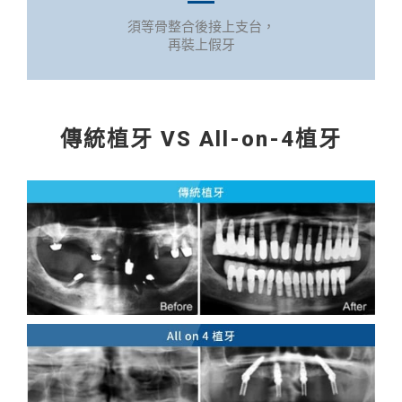
須等骨整合後接上支台，
再裝上假牙
傳統植牙 VS All-on-4植牙