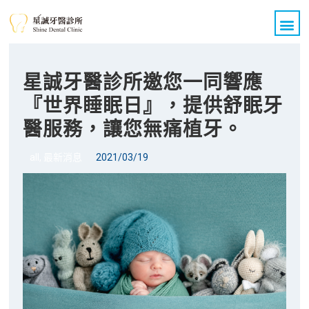
關於我們
醫療團隊
診療項目
All on 4 全口重建
醫療新知
案例分享
聯絡我們
星誠牙醫診所邀您一同響應
『世界睡眠日』，提供舒眠牙
醫服務，讓您無痛植牙。
all
,
最新消息
2021/03/19