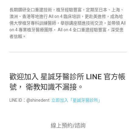
長期鑽研全口重建技術，植牙經驗豐富，定期至日本、上海、
澳洲、香港等地進行 All on 4 臨床培訓，更赴美進修，成為哈
佛大學植牙專科訓練醫師，舉辦講座精進技術交流，並帶領 All
on 4 專業植牙醫療團隊， All on 4 全口重建經驗豐富，深受患
者信賴。
歡迎加入 星誠牙醫診所 LINE 官方帳
號， 衛教知識不漏接。
LINE ID：@shinedent
立即加入「星誠牙醫診所」
線上預約/諮詢