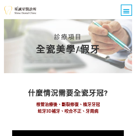
關於我們
醫療團隊
診療項目
All on 4 全口重建
醫療新知
案例分享
聯絡我們
診療項目
全瓷美學/假牙
什麼情況需要全瓷牙冠?
根管治療後、斷裂修復、植牙牙冠
蛀牙3D補牙、咬合不正、牙周病