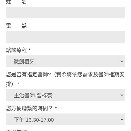
姓 名
Us
電 話
諮詢療程
*
諮
您是否有指定醫師?（實際將依您需求及醫師檔期安
詢
排）
*
療
程
您方便聯繫的時間？
*