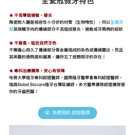
全瓷冠假牙特色
★ 不易導致過敏、發炎
陶瓷對人體是相容性十分好的材質（生物惰性），所以
全瓷牙
冠
其接觸牙肉的邊緣部分不易造成發炎、過敏或牙周病的症狀
★ 不發黑，貼近自然牙色
不需擔心用久了邊緣部分像金屬造成的染色或邊緣露出，而且
其美觀的透明度和擬真，讓你忘了這顆假牙的存在！
★ 專科治療團隊，安心有保障
哈佛大學植牙專科認證醫師、國際植牙醫學會專科認證醫師、
瑞典Nobel Biocare植牙台灣區講師，多方醫學團隊認證團隊替
你的牙齒把關！
免費預約 諮詢報價