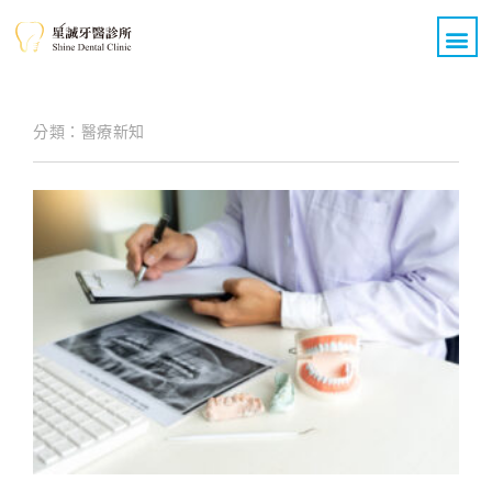
關於我們
醫療團隊
診療項目
All on 4 全口重建
醫療新知
案例分享
聯絡我們
分類：醫療新知